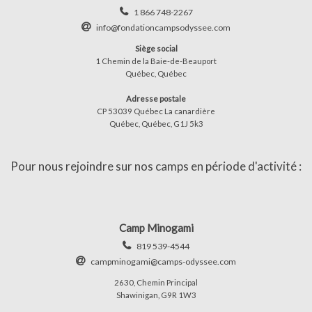
1 866 748-2267
info@fondationcampsodyssee.com
Siège social
1 Chemin de la Baie-de-Beauport
Québec, Québec
Adresse postale
CP 53039 Québec La canardière
Québec, Québec, G1J 5k3
Pour nous rejoindre sur nos camps en période d'activité :
Camp Minogami
819 539-4544
campminogami@camps-odyssee.com
2630, Chemin Principal
Shawinigan, G9R 1W3