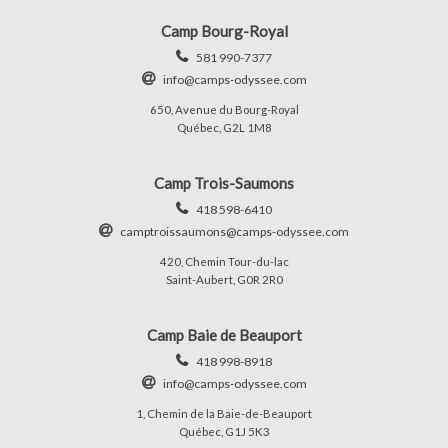
Camp Bourg-Royal
581 990-7377
info@camps-odyssee.com
650, Avenue du Bourg-Royal
Québec, G2L 1M8
Camp Trois-Saumons
418 598-6410
camptroissaumons@camps-odyssee.com
420, Chemin Tour-du-lac
Saint-Aubert, G0R 2R0
Camp Baie de Beauport
418 998-8918
info@camps-odyssee.com
1, Chemin de la Baie-de-Beauport
Québec, G1J 5K3