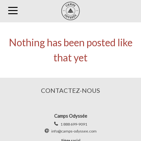
Toggle
navigation
Nothing has been posted like
that yet
CONTACTEZ-NOUS
Camps Odyssée
1 888 699-9091
info@camps-odyssee.com
Siège social