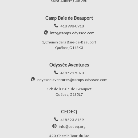
Saint-Aubert, G0R 2R0
Camp Baie de Beauport
418 998-8918
info@camps-odyssee.com
1, Chemin de la Baie-de-Beauport
Québec, G1J 5K3
Odyssée Aventures
418 529-5323
odyssee.aventures@camps-odyssee.com
1 ch de la Baie-de-Beauport
Québec, G1J 5L7
CEDEQ
418 523-6159
info@cedeq.org
420, Chemin Tour-du-lac