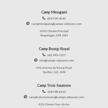
Camp Minogami
819 539-4544
campminogami@camps-odyssee.com
2630, Chemin Principal
Shawinigan, G9R 1W3
Camp Bourg-Royal
581 990-7377
info@camps-odyssee.com
650, Avenue du Bourg-Royal
Québec, G2L 1M8
Camp Trois-Saumons
418 598-6410
camptroissaumons@camps-odyssee.com
420, Chemin Tour-du-lac