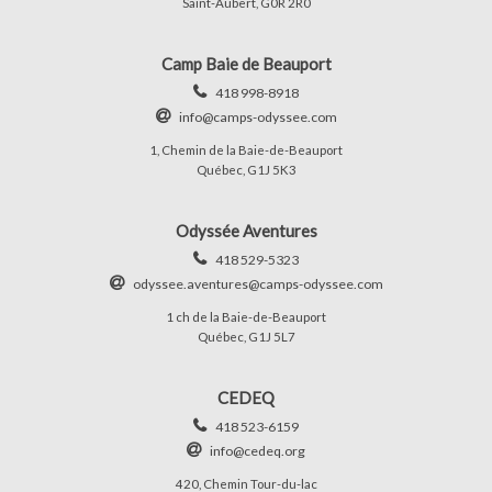
Saint-Aubert, G0R 2R0
Camp Baie de Beauport
418 998-8918
info@camps-odyssee.com
1, Chemin de la Baie-de-Beauport
Québec, G1J 5K3
Odyssée Aventures
418 529-5323
odyssee.aventures@camps-odyssee.com
1 ch de la Baie-de-Beauport
Québec, G1J 5L7
CEDEQ
418 523-6159
info@cedeq.org
420, Chemin Tour-du-lac