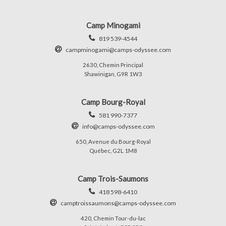
Camp Minogami
819 539-4544
campminogami@camps-odyssee.com
2630, Chemin Principal
Shawinigan, G9R 1W3
Camp Bourg-Royal
581 990-7377
info@camps-odyssee.com
650, Avenue du Bourg-Royal
Québec, G2L 1M8
Camp Trois-Saumons
418 598-6410
camptroissaumons@camps-odyssee.com
420, Chemin Tour-du-lac