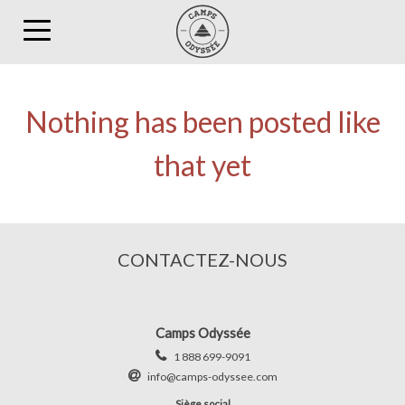
Toggle
navigation
Nothing has been posted like
that yet
CONTACTEZ-NOUS
Camps Odyssée
1 888 699-9091
info@camps-odyssee.com
Siège social