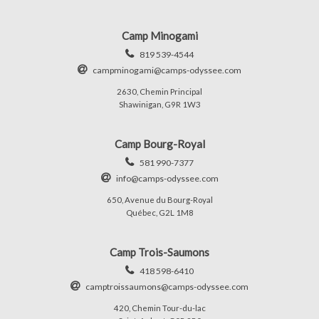
Camp Minogami
819 539-4544
campminogami@camps-odyssee.com
2630, Chemin Principal
Shawinigan, G9R 1W3
Camp Bourg-Royal
581 990-7377
info@camps-odyssee.com
650, Avenue du Bourg-Royal
Québec, G2L 1M8
Camp Trois-Saumons
418 598-6410
camptroissaumons@camps-odyssee.com
420, Chemin Tour-du-lac