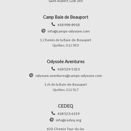
Saint-Aubert, G0R 2R0
Camp Baie de Beauport
418 998-8918
info@camps-odyssee.com
1, Chemin de la Baie-de-Beauport
Québec, G1J 5K3
Odyssée Aventures
418 529-5323
odyssee.aventures@camps-odyssee.com
1 ch de la Baie-de-Beauport
Québec, G1J 5L7
CEDEQ
418 523-6159
info@cedeq.org
420, Chemin Tour-du-lac