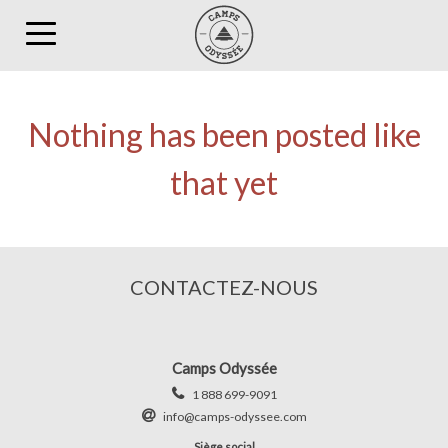
Toggle
navigation
Nothing has been posted like
that yet
CONTACTEZ-NOUS
Camps Odyssée
1 888 699-9091
info@camps-odyssee.com
Siège social