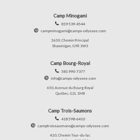
Camp Minogami
819 539-4544
campminogami@camps-odyssee.com
2630, Chemin Principal
Shawinigan, G9R 1W3
Camp Bourg-Royal
581 990-7377
info@camps-odyssee.com
650, Avenue du Bourg-Royal
Québec, G2L 1M8
Camp Trois-Saumons
418 598-6410
camptroissaumons@camps-odyssee.com
420, Chemin Tour-du-lac