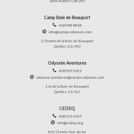
Saint-Aubert, G0R 2R0
Camp Baie de Beauport
418 998-8918
info@camps-odyssee.com
1, Chemin de la Baie-de-Beauport
Québec, G1J 5K3
Odyssée Aventures
418 529-5323
odyssee.aventures@camps-odyssee.com
1 ch de la Baie-de-Beauport
Québec, G1J 5L7
CEDEQ
418 523-6159
info@cedeq.org
420, Chemin Tour-du-lac