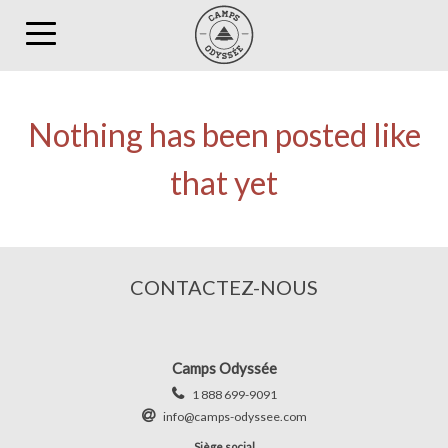
Toggle
navigation
Nothing has been posted like
that yet
CONTACTEZ-NOUS
Camps Odyssée
1 888 699-9091
info@camps-odyssee.com
Siège social