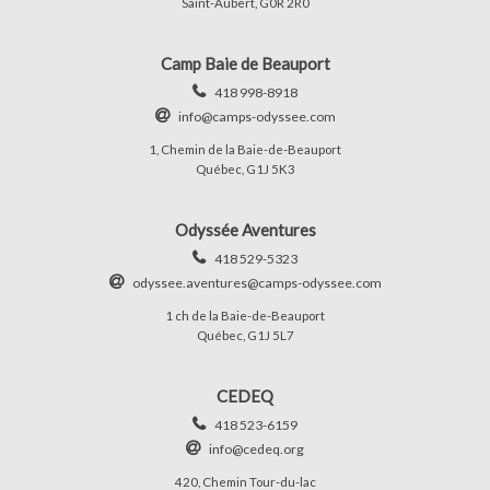
Saint-Aubert, G0R 2R0
Camp Baie de Beauport
418 998-8918
info@camps-odyssee.com
1, Chemin de la Baie-de-Beauport
Québec, G1J 5K3
Odyssée Aventures
418 529-5323
odyssee.aventures@camps-odyssee.com
1 ch de la Baie-de-Beauport
Québec, G1J 5L7
CEDEQ
418 523-6159
info@cedeq.org
420, Chemin Tour-du-lac