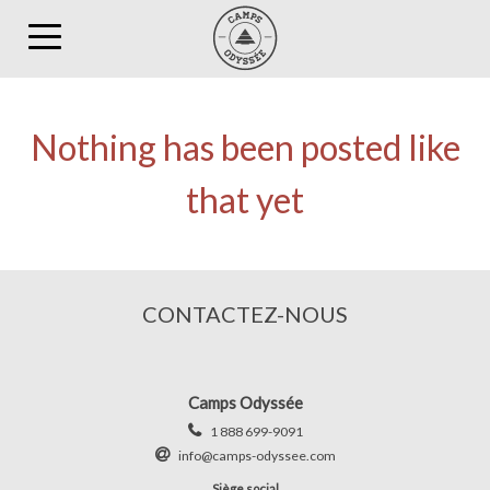
Toggle
navigation
Nothing has been posted like
that yet
CONTACTEZ-NOUS
Camps Odyssée
1 888 699-9091
info@camps-odyssee.com
Siège social