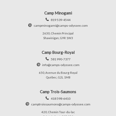
Camp Minogami
819 539-4544
campminogami@camps-odyssee.com
2630, Chemin Principal
Shawinigan, G9R 1W3
Camp Bourg-Royal
581 990-7377
info@camps-odyssee.com
650, Avenue du Bourg-Royal
Québec, G2L 1M8
Camp Trois-Saumons
418 598-6410
camptroissaumons@camps-odyssee.com
420, Chemin Tour-du-lac