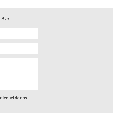
OUS
r lequel de nos