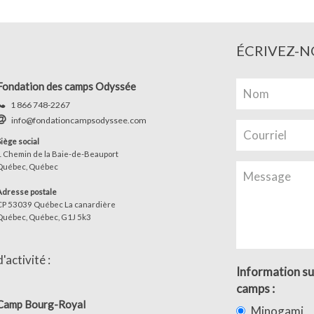
ÉCRIVEZ-N
Fondation des camps Odyssée
1 866 748-2267
info@fondationcampsodyssee.com
Siège social
1 Chemin de la Baie-de-Beauport
Québec, Québec
Adresse postale
CP 53039 Québec La canardière
Québec, Québec, G1J 5k3
activité :
Information su
camps :
Camp Bourg-Royal
Minogami