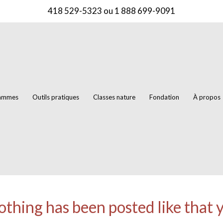
418 529-5323
ou
1 888 699-9091
rammes
Outils pratiques
Classes nature
Fondation
À propos
thing has been posted like that 