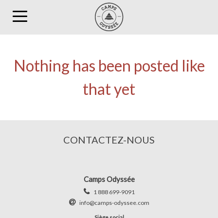
Toggle
navigation
Nothing has been posted like
that yet
CONTACTEZ-NOUS
Camps Odyssée
1 888 699-9091
info@camps-odyssee.com
Siège social