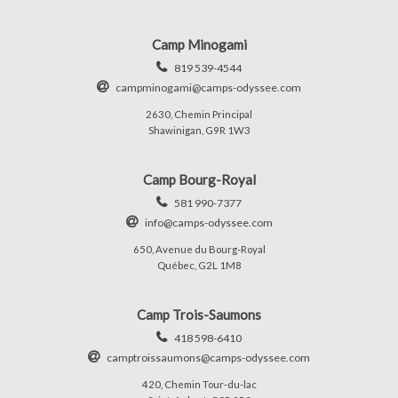
Camp Minogami
819 539-4544
campminogami@camps-odyssee.com
2630, Chemin Principal
Shawinigan, G9R 1W3
Camp Bourg-Royal
581 990-7377
info@camps-odyssee.com
650, Avenue du Bourg-Royal
Québec, G2L 1M8
Camp Trois-Saumons
418 598-6410
camptroissaumons@camps-odyssee.com
420, Chemin Tour-du-lac