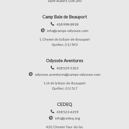
Saint-Aubert, G0R 2R0
Camp Baie de Beauport
418 998-8918
info@camps-odyssee.com
1, Chemin de la Baie-de-Beauport
Québec, G1J 5K3
Odyssée Aventures
418 529-5323
odyssee.aventures@camps-odyssee.com
1 ch de la Baie-de-Beauport
Québec, G1J 5L7
CEDEQ
418 523-6159
info@cedeq.org
420, Chemin Tour-du-lac