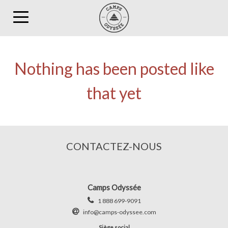
Toggle
navigation
Nothing has been posted like
that yet
CONTACTEZ-NOUS
Camps Odyssée
1 888 699-9091
info@camps-odyssee.com
Siège social