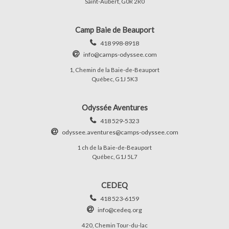
Saint-Aubert, G0R 2R0
Camp Baie de Beauport
418 998-8918
info@camps-odyssee.com
1, Chemin de la Baie-de-Beauport
Québec, G1J 5K3
Odyssée Aventures
418 529-5323
odyssee.aventures@camps-odyssee.com
1 ch de la Baie-de-Beauport
Québec, G1J 5L7
CEDEQ
418 523-6159
info@cedeq.org
420, Chemin Tour-du-lac