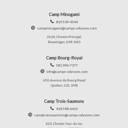
Camp Minogami
819 539-4544
campminogami@camps-odyssee.com
2630, Chemin Principal
Shawinigan, G9R 1W3
Camp Bourg-Royal
581 990-7377
info@camps-odyssee.com
650, Avenue du Bourg-Royal
Québec, G2L 1M8
Camp Trois-Saumons
418 598-6410
camptroissaumons@camps-odyssee.com
420, Chemin Tour-du-lac