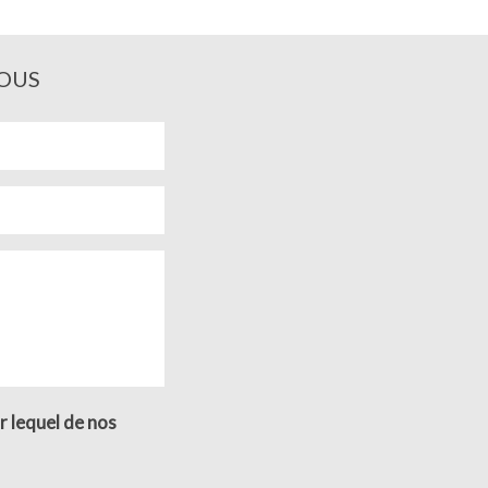
OUS
r lequel de nos