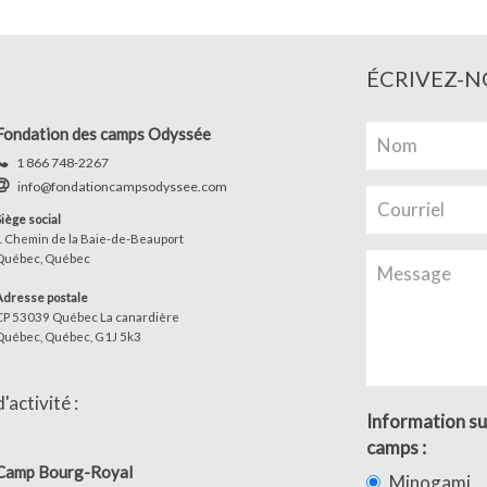
ÉCRIVEZ-N
Fondation des camps Odyssée
1 866 748-2267
info@fondationcampsodyssee.com
Siège social
1 Chemin de la Baie-de-Beauport
Québec, Québec
Adresse postale
CP 53039 Québec La canardière
Québec, Québec, G1J 5k3
activité :
Information su
camps :
Camp Bourg-Royal
Minogami