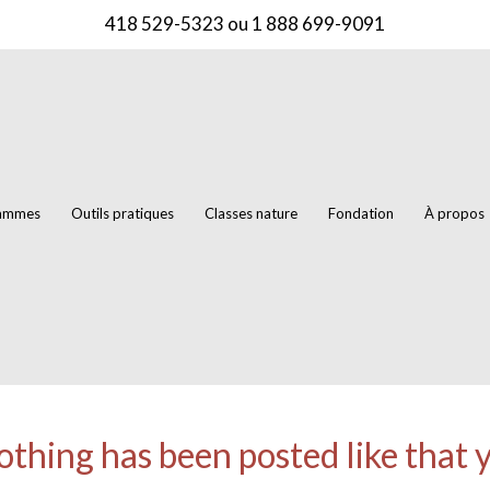
418 529-5323
ou
1 888 699-9091
rammes
Outils pratiques
Classes nature
Fondation
À propos
thing has been posted like that 