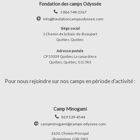
Fondation des camps Odyssée
1 866 748-2267
info@fondationcampsodyssee.com
Siège social
1 Chemin de la Baie-de-Beauport
Québec, Québec
Adresse postale
CP 53039 Québec La canardière
Québec, Québec, G1J 5k3
Pour nous rejoindre sur nos camps en période d'activité :
Camp Minogami
819 539-4544
campminogami@camps-odyssee.com
2630, Chemin Principal
Shawinigan, G9R 1W3