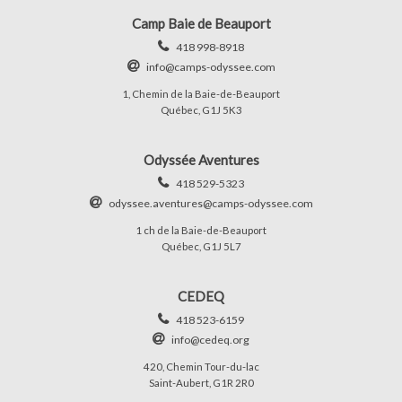
Camp Baie de Beauport
418 998-8918
info@camps-odyssee.com
1, Chemin de la Baie-de-Beauport
Québec, G1J 5K3
Odyssée Aventures
418 529-5323
odyssee.aventures@camps-odyssee.com
1 ch de la Baie-de-Beauport
Québec, G1J 5L7
CEDEQ
418 523-6159
info@cedeq.org
420, Chemin Tour-du-lac
Saint-Aubert, G1R 2R0