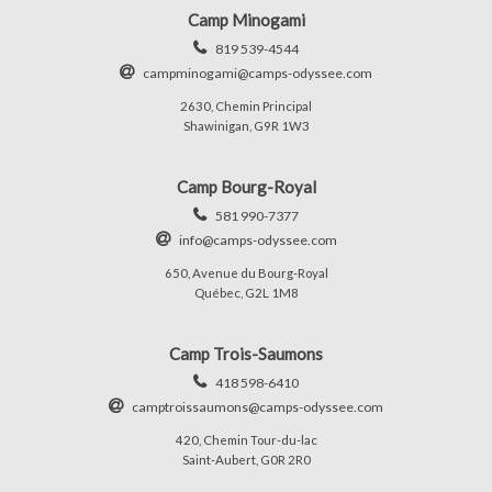
Camp Minogami
819 539-4544
campminogami@camps-odyssee.com
2630, Chemin Principal
Shawinigan, G9R 1W3
Camp Bourg-Royal
581 990-7377
info@camps-odyssee.com
650, Avenue du Bourg-Royal
Québec, G2L 1M8
Camp Trois-Saumons
418 598-6410
camptroissaumons@camps-odyssee.com
420, Chemin Tour-du-lac
Saint-Aubert, G0R 2R0