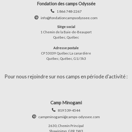
Fondation des camps Odyssée
1 866 748-2267
info@fondationcampsodyssee.com
Siège social
1 Chemin de la Baie-de-Beauport
Québec, Québec
Adresse postale
CP 53039 Québec La canardière
Québec, Québec, G1J 5k3
Pour nous rejoindre sur nos camps en période d'activité :
Camp Minogami
819 539-4544
campminogami@camps-odyssee.com
2630, Chemin Principal
Shawinigan, G9R 1W3