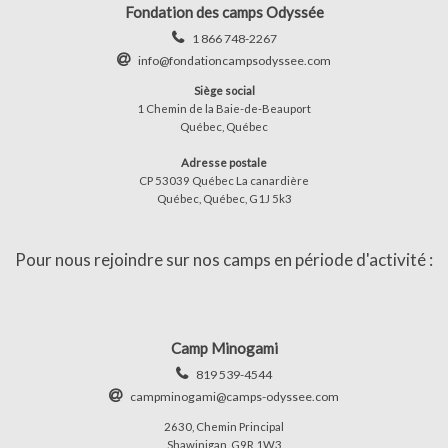
Fondation des camps Odyssée
1 866 748-2267
info@fondationcampsodyssee.com
Siège social
1 Chemin de la Baie-de-Beauport
Québec, Québec
Adresse postale
CP 53039 Québec La canardière
Québec, Québec, G1J 5k3
Pour nous rejoindre sur nos camps en période d'activité :
Camp Minogami
819 539-4544
campminogami@camps-odyssee.com
2630, Chemin Principal
Shawinigan, G9R 1W3