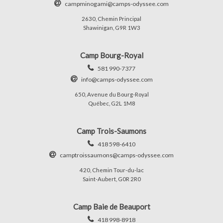
campminogami@camps-odyssee.com
2630, Chemin Principal
Shawinigan, G9R 1W3
Camp Bourg-Royal
581 990-7377
info@camps-odyssee.com
650, Avenue du Bourg-Royal
Québec, G2L 1M8
Camp Trois-Saumons
418 598-6410
camptroissaumons@camps-odyssee.com
420, Chemin Tour-du-lac
Saint-Aubert, G0R 2R0
Camp Baie de Beauport
418 998-8918