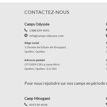
CONTACTEZ-NOUS
Camps Odyssée
1 888 699-9091
info@camps-odyssee.com
Siège social
1 Chemin de la Baie-de-Beauport
Québec, Québec
Adresse postale
CP 53039 CSP La canardière
Québec, Québec, G1J 5k3
Pour nous rejoindre sur nos camps en période d'
Camp Minogami
819 539-4544