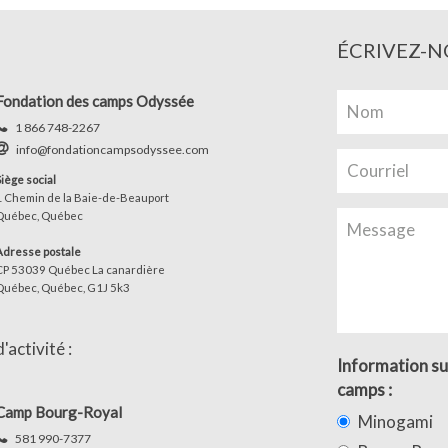
ÉCRIVEZ-N
Fondation des camps Odyssée
1 866 748-2267
info@fondationcampsodyssee.com
Siège social
1 Chemin de la Baie-de-Beauport
Québec, Québec
Adresse postale
CP 53039 Québec La canardière
Québec, Québec, G1J 5k3
activité :
Information su
camps :
Camp Bourg-Royal
Minogami
581 990-7377