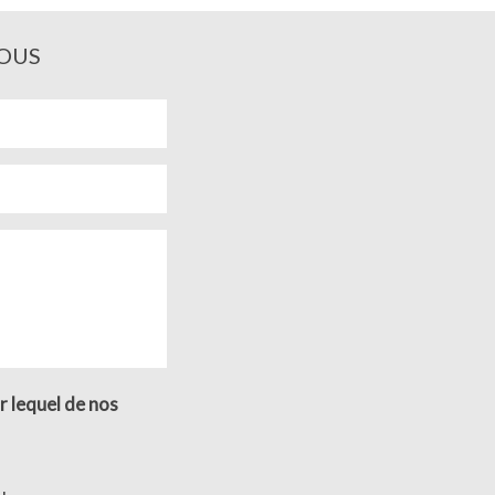
OUS
r lequel de nos