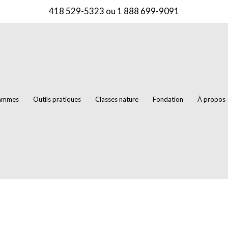
418 529-5323
ou
1 888 699-9091
rammes
Outils pratiques
Classes nature
Fondation
À propos