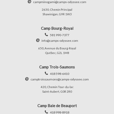
campminogami@camps-odyssee.com
2630, Chemin Principal
Shawinigan, G9R 1W3
Camp Bourg-Royal
581 990-7377
info@camps-odyssee.com
650, Avenue du Bourg-Royal
Québec, G2L 1M8
Camp Trois-Saumons
418 598-6410
camptroissaumons@camps-odyssee.com
420, Chemin Tour-du-lac
Saint-Aubert, G0R 2R0
Camp Baie de Beauport
418 998-8918