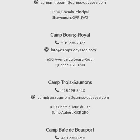
campminogami@camps-odyssee.com
2630, Chemin Principal
Shawinigan, G9R 1W3
Camp Bourg-Royal
581 990-7377
info@camps-odyssee.com
650, Avenue du Bourg-Royal
Québec, G2L 1M8
Camp Trois-Saumons
418 598-6410
camptroissaumons@camps-odyssee.com
420, Chemin Tour-du-lac
Saint-Aubert, G0R 2R0
Camp Baie de Beauport
418 998-8918