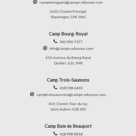
campminogami@camps-odyssee.com
2630, Chemin Principal
Shawinigan, G9R 1W3
Camp Bourg-Royal
581 990-7377
info@camps-odyssee.com
650, Avenue du Bourg-Royal
Québec, G2L 1M8
Camp Trois-Saumons
418 598-6410
camptroissaumons@camps-odyssee.com
420, Chemin Tour-du-lac
Saint-Aubert, G0R 2R0
Camp Baie de Beauport
418 998-8918