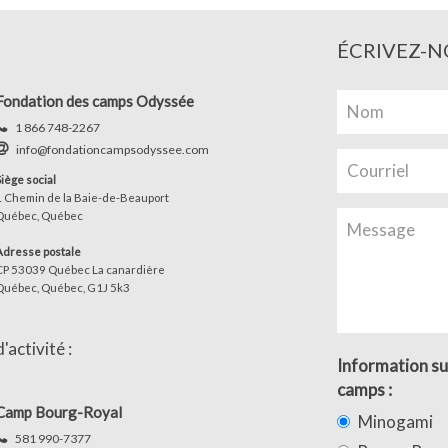
ÉCRIVEZ-N
Fondation des camps Odyssée
1 866 748-2267
info@fondationcampsodyssee.com
Siège social
1 Chemin de la Baie-de-Beauport
Québec, Québec
Adresse postale
CP 53039 Québec La canardière
Québec, Québec, G1J 5k3
activité :
Information su
camps :
Camp Bourg-Royal
Minogami
581 990-7377