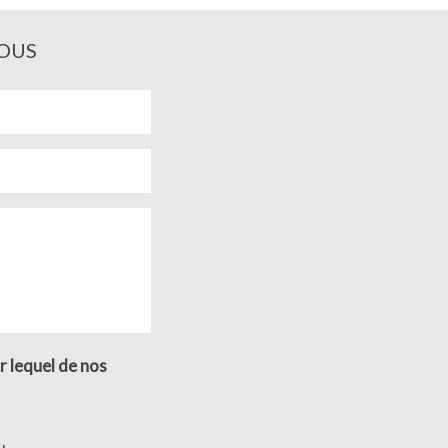
OUS
r lequel de nos