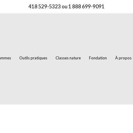
418 529-5323
ou
1 888 699-9091
rammes
Outils pratiques
Classes nature
Fondation
À propos