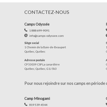
CONTACTEZ-NOUS
Camps Odyssée
1 888 699-9091
info@camps-odyssee.com
Siège social
1 Chemin de la Baie-de-Beauport
Québec, Québec
Adresse postale
CP 53039 CSP La canardière
Québec, Québec, G1J 5k3
Pour nous rejoindre sur nos camps en période d'
Camp Minogami
819 539-4544