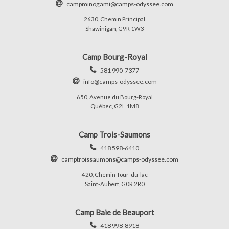
campminogami@camps-odyssee.com
2630, Chemin Principal
Shawinigan, G9R 1W3
Camp Bourg-Royal
581 990-7377
info@camps-odyssee.com
650, Avenue du Bourg-Royal
Québec, G2L 1M8
Camp Trois-Saumons
418 598-6410
camptroissaumons@camps-odyssee.com
420, Chemin Tour-du-lac
Saint-Aubert, G0R 2R0
Camp Baie de Beauport
418 998-8918