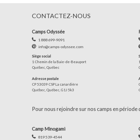
CONTACTEZ-NOUS
Camps Odyssée
1 888 699-9091
info@camps-odyssee.com
Siège social
1 Chemin de la Baie-de-Beauport
Québec, Québec
Adresse postale
CP 53039 CSP La canardière
Québec, Québec, G1J 5k3
Pour nous rejoindre sur nos camps en période d'
Camp Minogami
819 539-4544