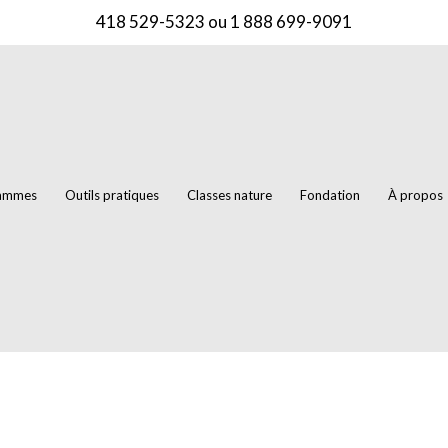
418 529-5323
ou
1 888 699-9091
rammes
Outils pratiques
Classes nature
Fondation
À propos