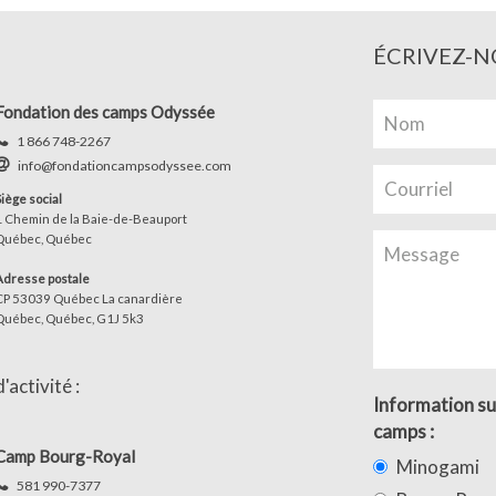
ÉCRIVEZ-N
Fondation des camps Odyssée
1 866 748-2267
info@fondationcampsodyssee.com
Siège social
1 Chemin de la Baie-de-Beauport
Québec, Québec
Adresse postale
CP 53039 Québec La canardière
Québec, Québec, G1J 5k3
activité :
Information su
camps :
Camp Bourg-Royal
Minogami
581 990-7377