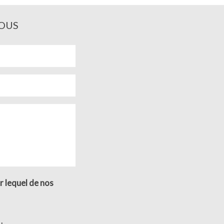
OUS
r lequel de nos