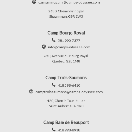
campminogami@camps-odyssee.com
2630, Chemin Principal
Shawinigan, G9R 1W3
Camp Bourg-Royal
581 990-7377
info@camps-odyssee.com
650, Avenue du Bourg-Royal
Québec, G2L 1M8
Camp Trois-Saumons
418 598-6410
camptroissaumons@camps-odyssee.com
420, Chemin Tour-du-lac
Saint-Aubert, G0R 2R0
Camp Baie de Beauport
418 998-8918