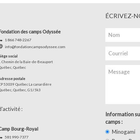
ÉCRIVEZ-N
Fondation des camps Odyssée
1 866 748-2267
info@fondationcampsodyssee.com
Siège social
1 Chemin de la Baie-de-Beauport
Québec, Québec
Adresse postale
CP 53039 Québec La canardière
Québec, Québec, G1J 5k3
activité :
Information su
camps :
Camp Bourg-Royal
Minogami
581 990-7377