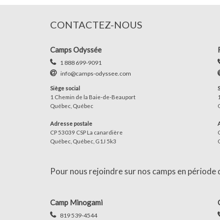
CONTACTEZ-NOUS
Camps Odyssée
1 888 699-9091
info@camps-odyssee.com
Siège social
1 Chemin de la Baie-de-Beauport
Québec, Québec
Adresse postale
CP 53039 CSP La canardière
Québec, Québec, G1J 5k3
Pour nous rejoindre sur nos camps en période d'
Camp Minogami
819 539-4544