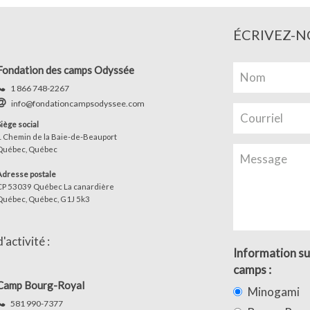
ÉCRIVEZ-N
Fondation des camps Odyssée
1 866 748-2267
info@fondationcampsodyssee.com
Siège social
1 Chemin de la Baie-de-Beauport
Québec, Québec
Adresse postale
CP 53039 Québec La canardière
Québec, Québec, G1J 5k3
activité :
Information su
camps :
Camp Bourg-Royal
Minogami
581 990-7377