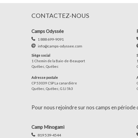
CONTACTEZ-NOUS
Camps Odyssée
1 888 699-9091
info@camps-odyssee.com
Siège social
1 Chemin de la Baie-de-Beauport
Québec, Québec
Adresse postale
CP 53039 CSP La canardière
Québec, Québec, G1J 5k3
Pour nous rejoindre sur nos camps en période d'
Camp Minogami
819 539-4544