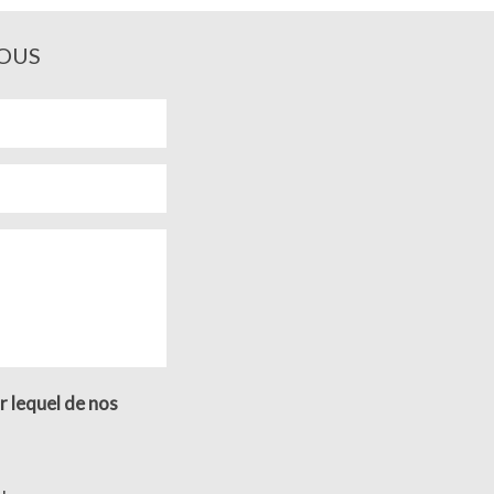
OUS
r lequel de nos