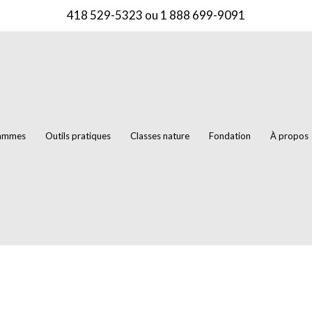
418 529-5323
ou
1 888 699-9091
rammes
Outils pratiques
Classes nature
Fondation
À propos