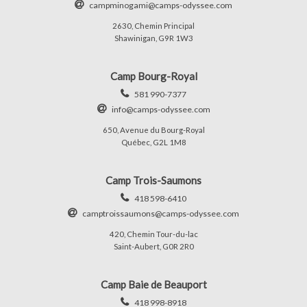
campminogami@camps-odyssee.com
2630, Chemin Principal
Shawinigan, G9R 1W3
Camp Bourg-Royal
581 990-7377
info@camps-odyssee.com
650, Avenue du Bourg-Royal
Québec, G2L 1M8
Camp Trois-Saumons
418 598-6410
camptroissaumons@camps-odyssee.com
420, Chemin Tour-du-lac
Saint-Aubert, G0R 2R0
Camp Baie de Beauport
418 998-8918