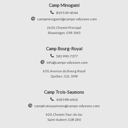
Camp Minogami
819 539-4544
campminogami@camps-odyssee.com
2630, Chemin Principal
Shawinigan, G9R 1W3
Camp Bourg-Royal
581 990-7377
info@camps-odyssee.com
650, Avenue du Bourg-Royal
Québec, G2L 1M8
Camp Trois-Saumons
418 598-6410
camptroissaumons@camps-odyssee.com
420, Chemin Tour-du-lac
Saint-Aubert, G0R 2R0