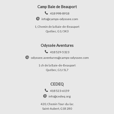
Camp Baie de Beauport
418 998-8918
info@camps-odyssee.com
1, Chemin de la Baie-de-Beauport
Québec, G1J 5K3
Odyssée Aventures
418 529-5323
odyssee.aventures@camps-odyssee.com
1 ch de la Baie-de-Beauport
Québec, G1J 5L7
CEDEQ
418 523-6159
info@cedeq.org
420, Chemin Tour-du-lac
Saint-Aubert, G1R 2R0