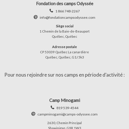
Fondation des camps Odyssée
1 866 748-2267
info@fondationcampsodyssee.com
Siège social
1 Chemin de la Baie-de-Beauport
Québec, Québec
Adresse postale
CP 53039 Québec La canardière
Québec, Québec, G1J 5k3
Pour nous rejoindre sur nos camps en période d'activité :
Camp Minogami
819 539-4544
campminogami@camps-odyssee.com
2630, Chemin Principal
Shawinigan, G9R 1W3