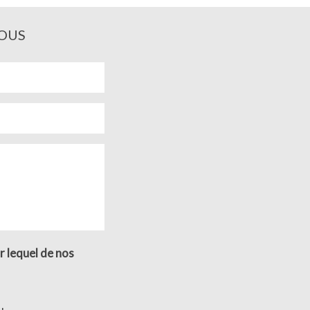
OUS
r lequel de nos