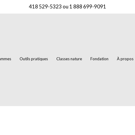
418 529-5323
ou
1 888 699-9091
rammes
Outils pratiques
Classes nature
Fondation
À propos