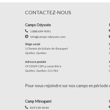
CONTACTEZ-NOUS
Camps Odyssée
1 888 699-9091
info@camps-odyssee.com
Siège social
1 Chemin de la Baie-de-Beauport
Québec, Québec
Adresse postale
CP 53039 CSP La canardière
Québec, Québec, G1J 5k3
Pour nous rejoindre sur nos camps en période d'
Camp Minogami
819 539-4544