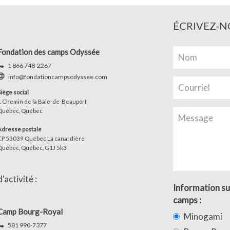
ÉCRIVEZ-N
Fondation des camps Odyssée
1 866 748-2267
info@fondationcampsodyssee.com
Siège social
1 Chemin de la Baie-de-Beauport
Québec, Québec
Adresse postale
CP 53039 Québec La canardière
Québec, Québec, G1J 5k3
activité :
Information su
camps :
Camp Bourg-Royal
Minogami
581 990-7377