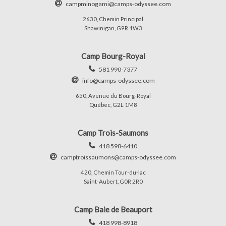
campminogami@camps-odyssee.com
2630, Chemin Principal
Shawinigan, G9R 1W3
Camp Bourg-Royal
581 990-7377
info@camps-odyssee.com
650, Avenue du Bourg-Royal
Québec, G2L 1M8
Camp Trois-Saumons
418 598-6410
camptroissaumons@camps-odyssee.com
420, Chemin Tour-du-lac
Saint-Aubert, G0R 2R0
Camp Baie de Beauport
418 998-8918