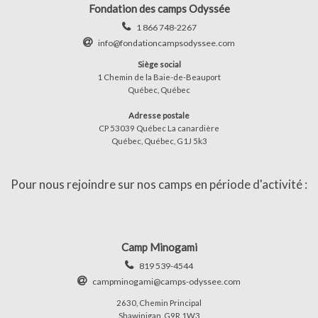
Fondation des camps Odyssée
1 866 748-2267
info@fondationcampsodyssee.com
Siège social
1 Chemin de la Baie-de-Beauport
Québec, Québec
Adresse postale
CP 53039 Québec La canardière
Québec, Québec, G1J 5k3
Pour nous rejoindre sur nos camps en période d'activité :
Camp Minogami
819 539-4544
campminogami@camps-odyssee.com
2630, Chemin Principal
Shawinigan, G9R 1W3