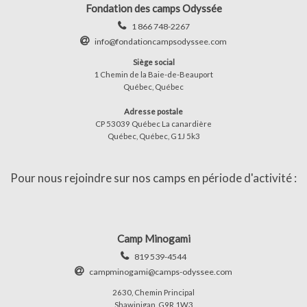
Fondation des camps Odyssée
1 866 748-2267
info@fondationcampsodyssee.com
Siège social
1 Chemin de la Baie-de-Beauport
Québec, Québec
Adresse postale
CP 53039 Québec La canardière
Québec, Québec, G1J 5k3
Pour nous rejoindre sur nos camps en période d'activité :
Camp Minogami
819 539-4544
campminogami@camps-odyssee.com
2630, Chemin Principal
Shawinigan, G9R 1W3