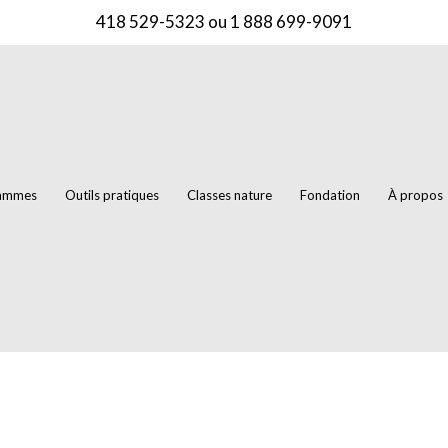
418 529-5323
ou
1 888 699-9091
rammes
Outils pratiques
Classes nature
Fondation
À propos