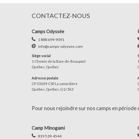
CONTACTEZ-NOUS
Camps Odyssée
1 888 699-9091
info@camps-odyssee.com
Siège social
1 Chemin de la Baie-de-Beauport
Québec, Québec
Adresse postale
CP 53039 CSP La canardière
Québec, Québec, G1J 5k3
Pour nous rejoindre sur nos camps en période d'
Camp Minogami
819 539-4544