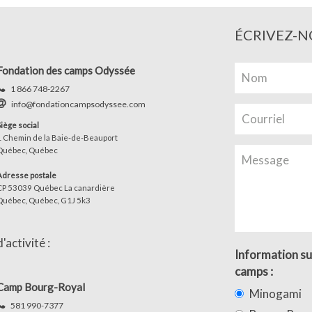
ÉCRIVEZ-N
Fondation des camps Odyssée
1 866 748-2267
info@fondationcampsodyssee.com
Siège social
1 Chemin de la Baie-de-Beauport
Québec, Québec
Adresse postale
CP 53039 Québec La canardière
Québec, Québec, G1J 5k3
activité :
Information su
camps :
Camp Bourg-Royal
Minogami
581 990-7377