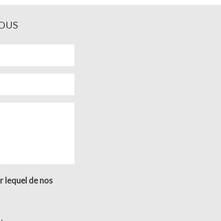
OUS
r lequel de nos