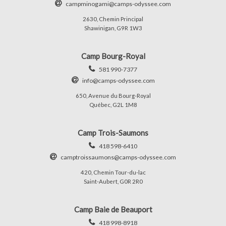
campminogami@camps-odyssee.com
2630, Chemin Principal
Shawinigan, G9R 1W3
Camp Bourg-Royal
581 990-7377
info@camps-odyssee.com
650, Avenue du Bourg-Royal
Québec, G2L 1M8
Camp Trois-Saumons
418 598-6410
camptroissaumons@camps-odyssee.com
420, Chemin Tour-du-lac
Saint-Aubert, G0R 2R0
Camp Baie de Beauport
418 998-8918