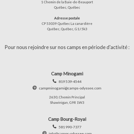
1 Chemin de la Baie-de-Beauport
Québec, Québec
Adresse postale
CP 53039 Québec La canardière
Québec, Québec, G1J 5k3
Pour nous rejoindre sur nos camps en période d'activité :
Camp Minogami
819 539-4544
campminogami@camps-odyssee.com
2630, Chemin Principal
Shawinigan, G9R 1W3
Camp Bourg-Royal
581 990-7377
info@camps-odyssee.com