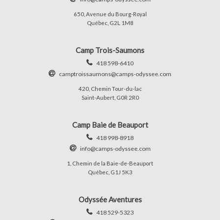
650, Avenue du Bourg-Royal
Québec, G2L 1M8
Camp Trois-Saumons
418 598-6410
camptroissaumons@camps-odyssee.com
420, Chemin Tour-du-lac
Saint-Aubert, G0R 2R0
Camp Baie de Beauport
418 998-8918
info@camps-odyssee.com
1, Chemin de la Baie-de-Beauport
Québec, G1J 5K3
Odyssée Aventures
418 529-5323