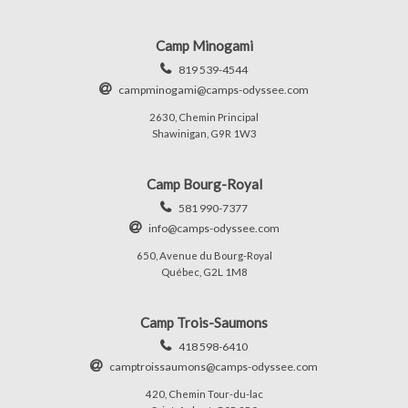
Camp Minogami
819 539-4544
campminogami@camps-odyssee.com
2630, Chemin Principal
Shawinigan, G9R 1W3
Camp Bourg-Royal
581 990-7377
info@camps-odyssee.com
650, Avenue du Bourg-Royal
Québec, G2L 1M8
Camp Trois-Saumons
418 598-6410
camptroissaumons@camps-odyssee.com
420, Chemin Tour-du-lac