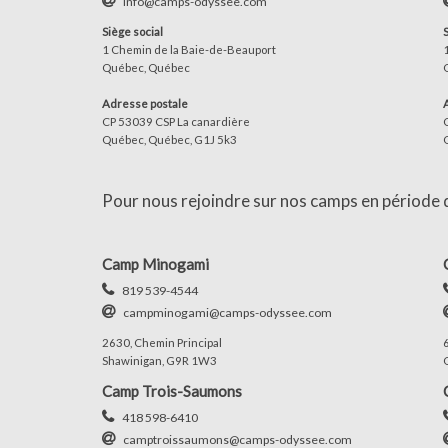
info@camps-odyssee.com
Siège social
1 Chemin de la Baie-de-Beauport
Québec, Québec
Adresse postale
CP 53039 CSP La canardière
Québec, Québec, G1J 5k3
Pour nous rejoindre sur nos camps en période d'
Camp Minogami
819 539-4544
campminogami@camps-odyssee.com
2630, Chemin Principal
Shawinigan, G9R 1W3
Camp Trois-Saumons
418 598-6410
camptroissaumons@camps-odyssee.com