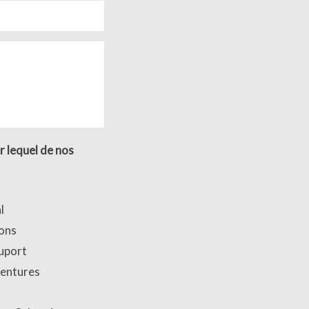
r lequel de nos
l
ons
uport
entures