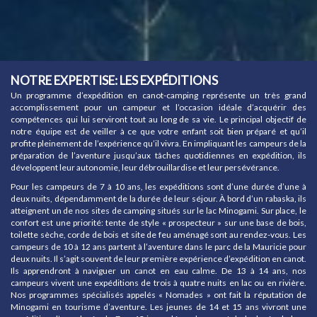
NOTRE EXPERTISE: LES EXPÉDITIONS
Un programme d’expédition en canot-camping représente un très grand
accomplissement pour un campeur et l’occasion idéale d’acquérir des
compétences qui lui serviront tout au long de sa vie. Le principal objectif de
notre équipe est de veiller à ce que votre enfant soit bien préparé et qu’il
profite pleinement de l’expérience qu’il vivra. En impliquant les campeurs de la
préparation de l’aventure jusqu’aux tâches quotidiennes en expédition, ils
développent leur autonomie, leur débrouillardise et leur persévérance.
Pour les campeurs de 7 à 10 ans, les expéditions sont d’une durée d’une à
deux nuits, dépendamment de la durée de leur séjour. À bord d’un rabaska, ils
atteignent un de nos sites de camping situés sur le lac Minogami. Sur place, le
confort est une priorité: tente de style « prospecteur » sur une base de bois,
toilette sèche, corde de bois et site de feu aménagé sont au rendez-vous. Les
campeurs de 10 à 12 ans partent à l’aventure dans le parc de la Mauricie pour
deux nuits. Il s’agit souvent de leur première expérience d’expédition en canot.
Ils apprendront à naviguer un canot en eau calme. De 13 à 14 ans, nos
campeurs vivent une expéditions de trois à quatre nuits en lac ou en rivière.
Nos programmes spécialisés appelés « Nomades » ont fait la réputation de
Minogami en tourisme d’aventure. Les jeunes de 14 et 15 ans vivront une