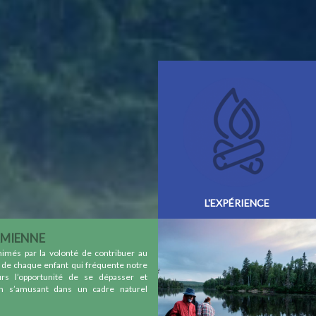
L'EXPÉRIENCE
AMIENNE
és par la volonté de contribuer au
de chaque enfant qui fréquente notre
s l’opportunité de se dépasser et
en s’amusant dans un cadre naturel