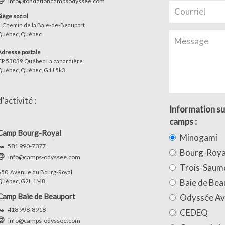
info@fondationcampsodyssee.com
Siège social
1 Chemin de la Baie-de-Beauport
Québec, Québec
Adresse postale
CP 53039 Québec La canardière
Québec, Québec, G1J 5k3
activité :
Information su
camps :
Camp Bourg-Royal
Minogami
581 990-7377
Bourg-Roya
info@camps-odyssee.com
Trois-Saum
650, Avenue du Bourg-Royal
Baie de Bea
Québec, G2L 1M8
Camp Baie de Beauport
Odyssée Av
418 998-8918
CEDEQ
info@camps-odyssee.com