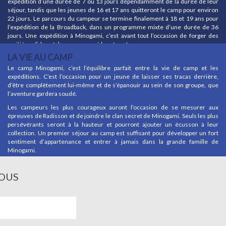
expédition d’une durée de 7 ou 13 jours dépendamment de la durée de leur
séjour, tandis que les jeunes de 16 et 17 ans quitteront le camp pour environ
22 jours. Le parcours du campeur se termine finalement à 18 et 19 ans pour
l’expédition de la Broadback, dans un programme mixte d’une durée de 36
jours. Une expédition à Minogami, c’est avant tout l’occasion de forger des
amitiés solides et de se mesurer à la nature !
LA VIE AU CAMP
Le camp Minogami, c’est l’équilibre parfait entre la vie de camp et les
expéditions. C’est l’occasion pour un jeune de laisser ses tracas derrière,
d’être complètement lui-même et de s’épanouir au sein de son groupe, que
l’aventure gardera soudé.
Les campeurs les plus courageux auront l’occasion de se mesurer aux
épreuves de Radisson et de joindre le clan secret de Minogami. Seuls les plus
persévérants seront à la hauteur et pourront ajouter un écusson à leur
collection. Un premier séjour au camp est suffisant pour développer un fort
sentiment d’appartenance et entrer à jamais dans la grande famille de
Minogami.
OUS