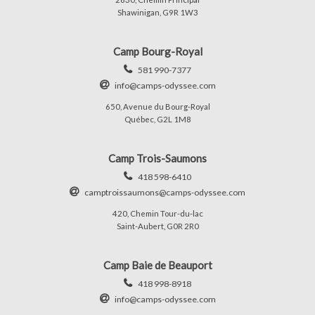
Shawinigan, G9R 1W3
Camp Bourg-Royal
581 990-7377
info@camps-odyssee.com
650, Avenue du Bourg-Royal
Québec, G2L 1M8
Camp Trois-Saumons
418 598-6410
camptroissaumons@camps-odyssee.com
420, Chemin Tour-du-lac
Saint-Aubert, G0R 2R0
Camp Baie de Beauport
418 998-8918
info@camps-odyssee.com