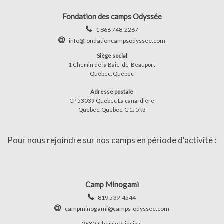
Fondation des camps Odyssée
1 866 748-2267
info@fondationcampsodyssee.com
Siège social
1 Chemin de la Baie-de-Beauport
Québec, Québec
Adresse postale
CP 53039 Québec La canardière
Québec, Québec, G1J 5k3
Pour nous rejoindre sur nos camps en période d'activité :
Camp Minogami
819 539-4544
campminogami@camps-odyssee.com
2630, Chemin Principal