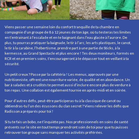
Viens passer une semaine loin du confort tranquille de ta chambre en
compagnie d’un groupe de 8 à 12 jeunes de ton âge, où tu testeras tes limites
en t’entrainant à l’escalade et en te baignant dans l’eau glacée à l'aurore. De
plus, tu pourras pratiquer la baignade, le tir à l’arc, les arts plastiques, le canot,
le tir à la carabine, l’hébertisme, prendre part à une partie de Sticks, à la
kermesse, au Grand Spectacle et plus encore ! Tes deux moniteurs, formés en
RCR et en premiers soins, t’encourageront à te dépasser tout en veillant à ta
sécurité.
Un petit creux ? Passe par la cafétéria ! Les menus, approuvés par une
nutritionniste, offrent une nourriture variée, de qualité et en abondance. Un
bar à salades et à crudités te permet aussi d’inclure encore plus de verdure à
ton repas. Une collation est également fournie en après-midi et en soirée.
Pour d’autres défis, peut-être participeras-tu à la classique de canot ou
obtiendras-tu l’un des écussons du clan secret ? Viens relever les défis que
Radisson a préparés pour toi !
Si tu te fais un bobo, ne t’inquiète pas. Nos professionnels en soins de santé
présents sur le site en tout temps prendront soin de toi pour que tu puisses
retrouver ton groupe sans manquer tes activités préférées.