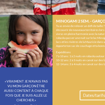
MINOGAMI 2 SEM. - GARÇON
Tu as envie de relever un défi de taille 
découvrir de nouveaux territoires lors
vivras en pleine harmonie avec la nature
rabaska passer une nuit sur le lac Mino
lacs et les rivières de la Mauricie dans
Apporte ton sac de couchage et ta bonne
Expéditions
7 à 10 ans: 1 à 2 nuits en rabaska autou
10-12 ans: 2 à 3 nuits en canot sur des l
12-14 ans: 3 à 4 nuits en canot sur des l
VRAIMENT JE N'AVAIS PAS
VU MON GARÇON ÊTRE
AUSSI CONTENT À CHAQUE
Dates/tarifs
FOIS QUE JE SUIS ALLÉE LE
CHERCHER.