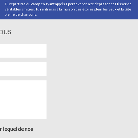
Tu repartiras du camp en ayant appris à persévérer, à te dépasser et à tisser de
véritables amitiés. Tu rentreras à la maison des étoiles plein les yeux et la tête
pleine de chansons.
OUS
r lequel de nos