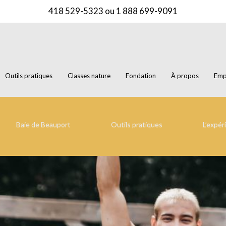
418 529-5323
ou
1 888 699-9091
Outils pratiques
Classes nature
Fondation
À propos
Emp
Baie de Beauport
Outils pratiques
L’expér