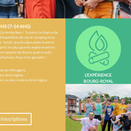
S (7-14 ANS)
? Ça tombe bien ! Tu auras la chance de
 d'expédition de canot camping où tu
. Tandis que les plus petits iront en
gami, les plus grands exploreront les
 une épopée de deux à quatre nuits.
 humeur, fous rires garantis !
r du lac Minogami.
L'EXPÉRIENCE
acs de la région.
acs ou des rivières de la région.
BOURG-ROYAL
/inscriptions