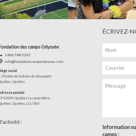
ÉCRIVEZ-N
Fondation des camps Odyssée
1 866 748-2267
info@fondationcampsodyssee.com
Siège social
1 Chemin de la Baie-de-Beauport
Québec, Québec
Adresse postale
CP 53039 Québec La canardière
Québec, Québec, G1J 5k3
activité :
Information su
camps :