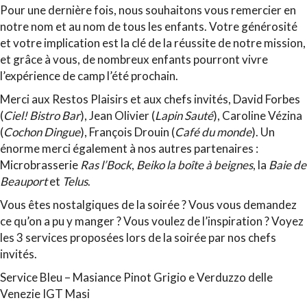
Pour une dernière fois, nous souhaitons vous remercier en
notre nom et au nom de tous les enfants. Votre générosité
et votre implication est la clé de la réussite de notre mission,
et grâce à vous, de nombreux enfants pourront vivre
l’expérience de camp l’été prochain.
Merci aux Restos Plaisirs et aux chefs invités, David Forbes
(
Ciel! Bistro Bar
), Jean Olivier (
Lapin Sauté
), Caroline Vézina
(
Cochon Dingue
), François Drouin (
Café du monde
). Un
énorme merci également à nos autres partenaires :
Microbrasserie
Ras l’Bock
,
Beiko la boîte à beignes
, la
Baie de
Beauport
et
Telus
.
Vous êtes nostalgiques de la soirée ? Vous vous demandez
ce qu’on a pu y manger ? Vous voulez de l’inspiration ? Voyez
les 3 services proposées lors de la soirée par nos chefs
invités.
Service Bleu – Masiance Pinot Grigio e Verduzzo delle
Venezie IGT Masi