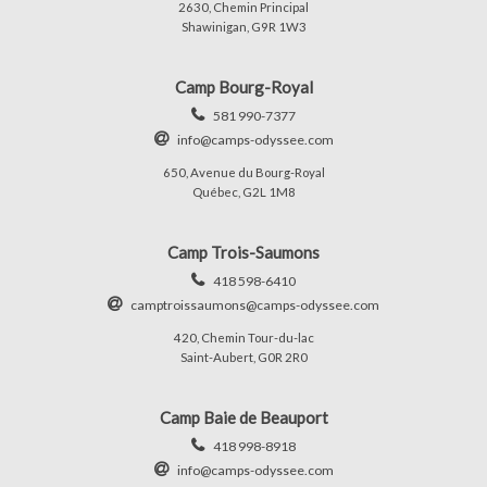
2630, Chemin Principal
Shawinigan, G9R 1W3
Camp Bourg-Royal
581 990-7377
info@camps-odyssee.com
650, Avenue du Bourg-Royal
Québec, G2L 1M8
Camp Trois-Saumons
418 598-6410
camptroissaumons@camps-odyssee.com
420, Chemin Tour-du-lac
Saint-Aubert, G0R 2R0
Camp Baie de Beauport
418 998-8918
info@camps-odyssee.com