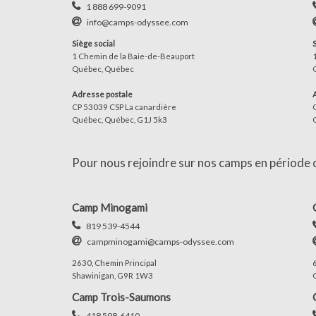
1 888 699-9091
info@camps-odyssee.com
Siège social
1 Chemin de la Baie-de-Beauport
Québec, Québec
Adresse postale
CP 53039 CSP La canardière
Québec, Québec, G1J 5k3
Pour nous rejoindre sur nos camps en période d'
Camp Minogami
819 539-4544
campminogami@camps-odyssee.com
2630, Chemin Principal
Shawinigan, G9R 1W3
Camp Trois-Saumons
418 598-6410