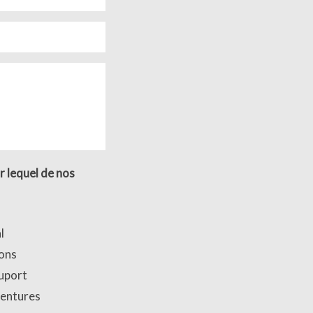
r lequel de nos
l
ons
uport
entures