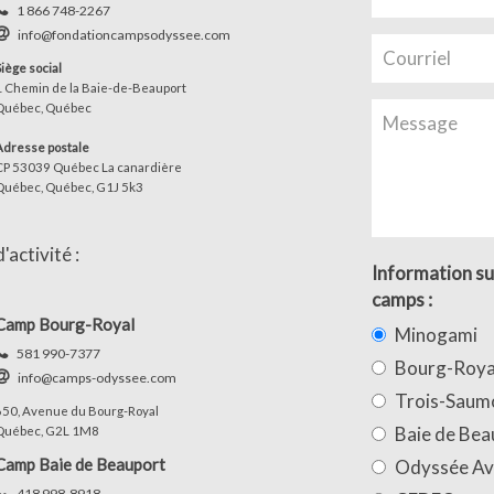
1 866 748-2267
info@fondationcampsodyssee.com
Siège social
1 Chemin de la Baie-de-Beauport
Québec, Québec
Adresse postale
CP 53039 Québec La canardière
Québec, Québec, G1J 5k3
activité :
Information su
camps :
Camp Bourg-Royal
Minogami
581 990-7377
Bourg-Roya
info@camps-odyssee.com
Trois-Saum
650, Avenue du Bourg-Royal
Baie de Bea
Québec, G2L 1M8
Camp Baie de Beauport
Odyssée Av
418 998-8918