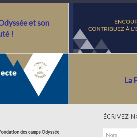
Odyssée et son
uté
!
La 
ÉCRIVEZ-N
Fondation des camps Odyssée