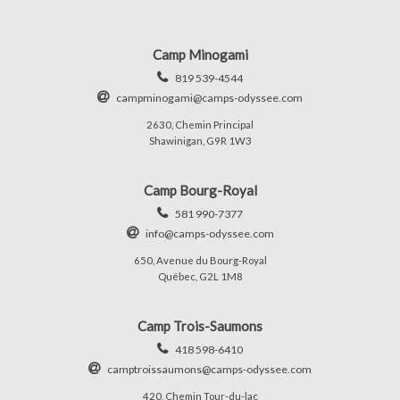
Camp Minogami
819 539-4544
campminogami@camps-odyssee.com
2630, Chemin Principal
Shawinigan, G9R 1W3
Camp Bourg-Royal
581 990-7377
info@camps-odyssee.com
650, Avenue du Bourg-Royal
Québec, G2L 1M8
Camp Trois-Saumons
418 598-6410
camptroissaumons@camps-odyssee.com
420, Chemin Tour-du-lac