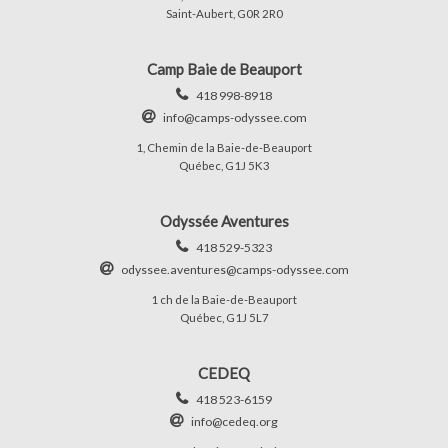
Saint-Aubert, G0R 2R0
Camp Baie de Beauport
418 998-8918
info@camps-odyssee.com
1, Chemin de la Baie-de-Beauport
Québec, G1J 5K3
Odyssée Aventures
418 529-5323
odyssee.aventures@camps-odyssee.com
1 ch de la Baie-de-Beauport
Québec, G1J 5L7
CEDEQ
418 523-6159
info@cedeq.org